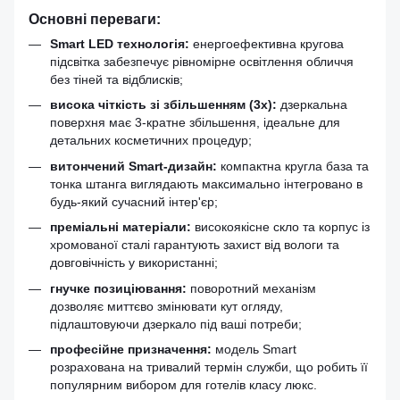
Основні переваги:
Smart LED технологія:
енергоефективна кругова
підсвітка забезпечує рівномірне освітлення обличчя
без тіней та відблисків;
висока чіткість зі збільшенням (3x):
дзеркальна
поверхня має 3-кратне збільшення, ідеальне для
детальних косметичних процедур;
витончений Smart-дизайн:
компактна кругла база та
тонка штанга виглядають максимально інтегровано в
будь-який сучасний інтер'єр;
преміальні матеріали:
високоякісне скло та корпус із
хромованої сталі гарантують захист від вологи та
довговічність у використанні;
гнучке позиціювання:
поворотний механізм
дозволяє миттєво змінювати кут огляду,
підлаштовуючи дзеркало під ваші потреби;
професійне призначення:
модель Smart
розрахована на тривалий термін служби, що робить її
популярним вибором для готелів класу люкс.