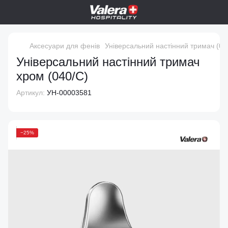
Аксесуари для фенів
Універсальний настінний тримач (04
Універсальний настінний тримач
хром (040/C)
Артикул:
УН-00003581
−25%