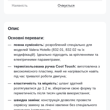
Наявність
Очікується
Опис
Основні переваги:
повна сумісність:
розроблений спеціально для
моделей Valera Hotello (832.01, 832.02 та їх
модифікацій). Ідеально підходить за кріпленнями та
електричними параметрами;
термоізольована ручка Cool Touch:
виготовлена з
високоякісного пластику, який не нагрівається навіть
під час тривалої роботи двигуна;
еластичність та міцність:
шланг здатний
розтягуватися до 1.2 м, зберігаючи свою форму та
герметичність після тисяч циклів використання;
швидка заміна:
конструкція дозволяє провести
сервісну замену за лічені хвилини без спеціального
складного інструменту;