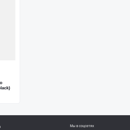
o
lack)
Мы в соцсетях
я