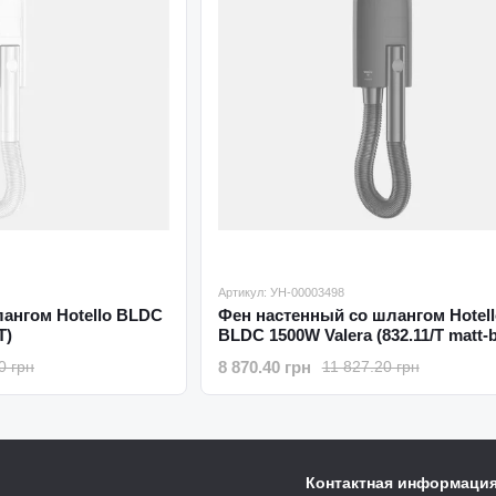
Артикул: УН-00003498
лангом Hotello BLDC
Фен настенный со шлангом Hotell
T)
BLDC 1500W Valera (832.11/T matt-b
8 870.40 грн
0 грн
11 827.20 грн
Контактная информаци