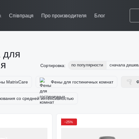
a
Співпраця
Про производителя
Блог
 для
ия
по популярности
сначала дешев
Сортировка:
ы MatrixCare
Фены для гостиничных комнат
Ф
ования со средней интенсивностью
−25%