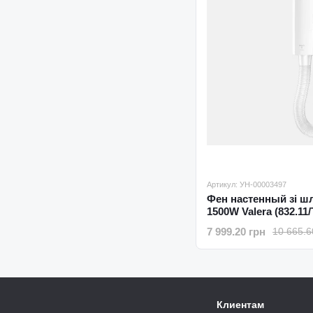
Артикул: УН-00003497
Фен настенный зі ш
1500W Valera (832.11/
7 999.20 грн
10 665.6
Клиентам